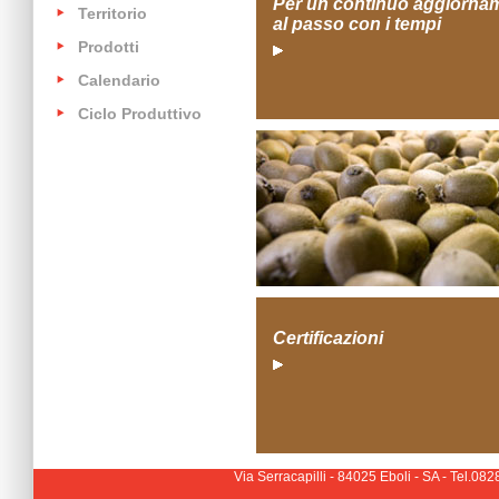
Per un continuo aggiorna
Territorio
al passo con i tempi
Prodotti
Calendario
Ciclo Produttivo
Certificazioni
Via Serracapilli - 84025 Eboli - SA - Tel.