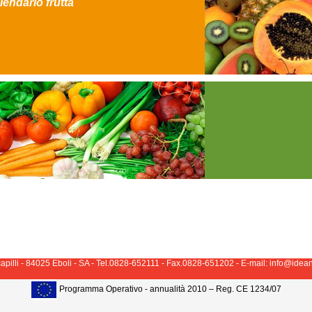
lendario frutta
apilli - 84025 Eboli - SA - Tel.0828-652111 - Fax.0828-651202 - E-mail: info@ide
Programma Operativo - annualità 2010 – Reg. CE 1234/07